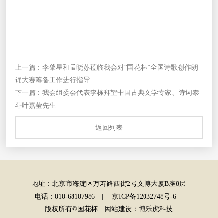
国花杯官方网站
上一篇：李肇星和孟晓苏莅临我会对“国花杯”全国诗歌创作朗
诵大赛筹备工作进行指导
下一篇：我会组委会代表李栋拜望中国古典文学专家、诗词泰
斗叶嘉莹先生
返回列表
返回列表
地址：北京市海淀区万寿路西街2号文博大厦B座8层
电话：010-68107986 |
京ICP备12032748号-6
版权所有©国花杯
网站建设
：
博乐虎科技