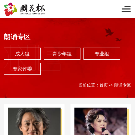
朗诵专区
成人组
青少年组
专业组
成人组
青少年组
专业组
专家评委
专家评委
当前位置：
首页
->
朗诵专区